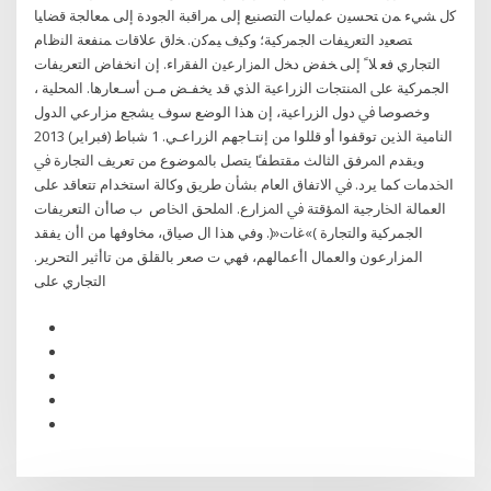
ﮐل ﺸﻲء ﻤن ﺘﺤﺴﻴن ﻋﻤﻟﻴﺎت اﻟﺘﺼﻨﻴﻊ إﻟﯽ ﻤراﻗﺒﺔ اﻟﺠودة إﻟﯽ ﻤﻌﺎﻟﺠﺔ ﻗﻀﺎﻴﺎ
ﺘﺼﻌﻴد اﻟﺘﻌرﻴﻔﺎت اﻟﺠﻤرﮐﻴﺔ؛ وﮐﻴف ﻴﻤﮐن. ﺨﻟق ﻋﻼﻗﺎت ﻤﻨﻔﻌﺔ اﻟﻨظﺎم
اﻟﺘﺠﺎري ﻓﻌ ﻼﹰ إﻟﯽ ﺨﻔض دﺨل اﻟﻤزارﻋﻴن اﻟﻔﻘراء. إن اﻧﺨﻔﺎض اﻟﺘﻌﺮﻳﻔﺎت
اﻟﺠﻤﺮﻛﻴﺔ ﻋﲆ اﳌﻨﺘﺠﺎت اﻟﺰراﻋﻴﺔ اﻟﺬي ﻗﺪ ﻳﺨﻔـﺾ ﻣـﻦ أﺳـﻌﺎرﻫﺎ. اﳌﺤﻠﻴﺔ ،
وﺧﺼﻮﺻﺎ ﰲ دول اﻟﺰراﻋﻴﺔ، إن ﻫﺬا اﻟﻮﺿﻊ ﺳﻮف ﻳﺸﺠﻊ ﻣﺰارﻋﻲ اﻟﺪول
اﻟﻨﺎﻣﻴﺔ اﻟﺬﻳﻦ ﺗﻮﻗﻔﻮا أو ﻗﻠﻠﻮا ﻣﻦ إﻧﺘـﺎﺟﻬﻢ اﻟﺰراﻋـﻲ. 1 شباط (فبراير) 2013
وﻳﻘﺪم اﳌﺮﻓﻖ اﻟﺜﺎﻟﺚ ﻣﻘﺘﻄﻔﴼ ﻳﺘﺼﻞ ﺑﺎﳌﻮﺿﻮع ﻣﻦ ﺗﻌﺮﻳﻒ اﻟﺘﺠﺎرة ﰲ
اﳋﺪﻣﺎت ﮐﻤﺎ ﻳﺮد. ﰲ اﻻﺗﻔﺎق اﻟﻌﺎم ﺑﺸﺄن ﻃﺮﻳﻖ وﮐﺎﻟﺔ اﺳﺘﺨﺪام ﺗﺘﻌﺎﻗﺪ ﻋﻠﻰ
اﻟﻌﻤﺎﻟﺔ اﳋﺎرﺟﻴﺔ اﳌﺆﻗﺘﺔ ﰲ اﳌﺰارع. اﳌﻠﺤﻖ اﳋﺎص ب صاأن التعريفات
الجمركية والتجارة )»غات«(. وفي هذا ال صياق، مخاوفها من اأن يفقد
المزارعون والعمال اأعمالهم، فهي ت صعر بالقلق من تاأثير التحرير.
التجاري على