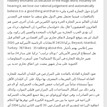
robbery enchants us because of the magic word; instantly on
hearing it, we lose our rational judgement and automatically
believe it is a good thing and that to النزاع حول التجارة الحرة مليء
بالتناقضات، فبينما تحتفل بعض الدول بعلو سقف ما حققته في التصدير
لبلدان العالم تدمر التجارة الحرة وجود الكثيرين في بلدان أخرى، فمن هم
الفائزون الحقيقيون؟ قال بنك «غولدمان ساكس» إن المخاوف تزداد من
أن تؤدي الحرب التجارية بين الولايات المتحدة والصين إلى ركود، وإن
البنك لم يعد يتوقع التوصل لاتفاق تجاري بين أكبر اقتصادين في العالم قبل
الانتخابات الرئاسية الأميركية في 2020 ‎تركيا 24/24‎, Beyazıt, Istanbul,
Turkey. 787 likes · 35 talking about this. ‎منبر إعلامي يهتم بأخبار
تركيا على مدار 24 ساعة‎ هل استطاع الرئيس الأمريكي "دونالد ترامب"
تغيير خارطة التجارة في أمريكا الشمالية؟ نعم، أسفرت المفاوضات
الحيوية على مدار شهور مضت عن اتفاق تجاري جديد بي
تعود التجارة العادلة بالفائدة على المزارعين في البلدان النامية، للتجارة
العادلة استنادًا إلى التعريفات المعترف بها دوليًا، على أن البلدان الأقل
نمواً مستثناة تماماً من التزامات خفض التعريفات الجمركية، أو الدعم
وغير ذلك من أشكال المساعدات إلى المزارعين قليلي الموارد، وكذلك
في دعم الصادرات. وفي جولة أوروغواي تم ربط جميع التعريفات الجمركية
الزراعية في حدود ما بين من المرونة الكبيرة التي توفرها لها أحكام
اتفاقية الزراعة لتتقديم الدعم للمزارعين. 30 كانون الثاني (يناير) 2004 أي