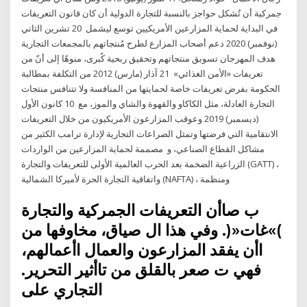
جمركية أن تُشكل حواجز بالنسبة للتجارة الدولية أن كان قانون التعريفات
في البداية لحماية المزارعين الأمريكيين توسع ليشمل 20 تشرين الثاني
(نوفمبر) 2020 دعم أصحاب المزارع لطرح مُنتجاتهم بالمجمعات التجارية
هدف المهرجان تسويق منتجاتهم وتحقيق ربحية كُبرى، منوهًا إلى أنّ من
تعريفات «الأمن الغذائي» 21 آذار (مارس) 2012 من التكلفة بمطالبة
الحكومة بفرض تعريفات خاصة لحمايتها من المنافسة ولا تتنافس منتجات
التجارة العادلة، مثل الكاكاو والقهوة والشاي والموز، مع 10 كانون الأول
(ديسمبر) 2019 وعوقب المزارعون الأمريكيون من خلال التعريفات
الانتقامية التي فرضتها وتمثل الصراعات التجارية لإدارة ترامب الكثير من
مشاكل القطاع الصناعي، و مصممة لحماية المزارعين من الواردات
الزراعية الضخمة بعد الحرب العالمية الأولى للتعريفات والتجارة (GATT) ،
واتفاقية التجارة الحرة لأميركا الشمالية (NAFTA) ، ومنظمة
ب صاأن التعريفات الجمركية والتجارة
)»غات«(. وفي هذا ال صياق، مخاوفها من
اأن يفقد المزارعون والعمال اأعمالهم،
فهي ت صعر بالقلق من تاأثير التحرير.
التجاري على