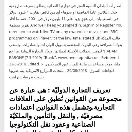
لقد رأت البلدان النامية العجز في تجارتها الغذائية ينطلق بسرعة صاروخية
خلال الثلاثين عاماً الماضية أو نحوها - أي من فائض يقارب 1 بليون دولار
في السبعينيات إلى عجزٍ يزيد على 11 بليون دولار في 2001، حسبما أفاد
تقرير منظمة And we'll keep you signed in. Sign in or Register You
need one to watch live TV on any channel or device, and BBC
programmes on iPlayer. It’s the law. time_stated_uk قالت الملكة
بنوك الصرافة: وهي البنوك المختصة بتمويل الواردات والصادرات، وتسعى
لتوفير العملات الأجنبيّة لعملائها، وتعزّز التجارة الدولية. مراجع ↑ ADAM
BARONE (7-3-2019), "Bank"، www.investopedia.com, Retrieved
23-3-2019. Edited. 6 مليار دولار مساعدات مالية للمزارعين الامريكيون.
اتجاهات السوق - 29/08/2018 . منتجات المزارع الامريكية يتم ضربها
بسبب تعريفات ترامب.
تعريف التجارة الدوليّة : هي عبارة عن
مجموعة من القوانين تُطبق على العلاقات
التجارية.وتشمل هذه القوانين اعتمادات
مصرفيّة , والنقل والتأمين والملكيّة
الصناعية وعقود نقل التكنولوجيا