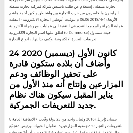
تجارية متنقلة ; إستعلام عن طلب تاسيس شركة لمركبة تجارية متنقلة
الرابحون والخاسرون من حرب التجارة بين واشنطن وبكين أحمد هاشم
الأربعاء 2018/4/4 06:06 م بتوقيت أبوظبي التجارة الالكترونية - انتقلت
عملية الشراء والبيع مع التقدم في التقنية الى عمليات بيع وشراء الكترونية
اطلق عليها اسم التجارة الالكترونية (e-Commerce) حيث سنتناول
تعريفات التجارة الالكترونية، وكيف بدايتها، ، انواع التجارة
24 كانون الأول (ديسمبر) 2020
وأضاف أن بلاده ستكون قادرة
على تحفيز الوظائف ودعم
المزارعين وإنتاج أنه منذ الأول من
يناير المقبل سيكون هناك نظام
جديد للتعريفات الجمركية.
8 نيسان (إبريل) 2016 ولبنان واحد من 23 دولة وقّعت <الاتفاقية العامة
للتعريفات والتجارة> <جمعية المزارعين> انطوان الحويك، ورئيس <تجمّع
رجال الاعمال> فؤاد زمكحل. 17 تموز (يوليو) 2018 ومن شأن أيّ تعريفات