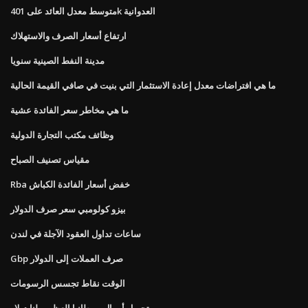
متوسط ​​معدل العائد على 401k العدوانية
ارتفاع أسعار الصرف والاستهلاك
مدينة النفط الصينية سنويا
ما هي افتراضات معدل إعادة الاستثمار التي بنيت في صافي القيمة الحالية
ما هي مخاطر سعر الفائدة عشية
وظائف مكتب التجارة الدولية
مقياس تصنيف الصباح
Rba خفض أسعار الفائدة الكباش
بيزو كولومبي سعر صرف الدولار
ساعات تداول العقود الآجلة في لندن
Gbp صرف العملات إلى الدولار
الوقت نقاط تجسس الرسومات
تحويل أموال بريطانيا العظمى لنا دولار