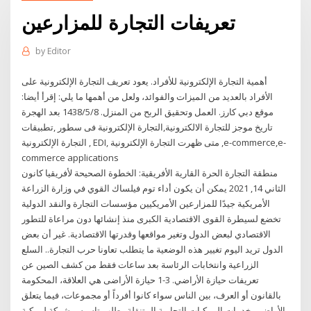
تعريفات التجارة للمزارعين
by
Editor
أهمية التجارة الإلكترونية للأفراد. يعود تعريف التجارة الإلكترونية على
الأفراد بالعديد من الميزات والفوائد، ولعل من أهمها ما يلي: إقرأ أيضا:
موقع دبي کارز. العمل وتحقيق الربح من المنزل. 8‏‏/5‏‏/1438 بعد الهجرة
تاريخ موجز للتجارة الالكترونية,التجارة الإلكترونية فى سطور ,تطبيقات
التجارة الإلكترونية , EDI, متى ظهرت التجارة الإلكترونية ,e-commerce,e-
commerce applications
منطقة التجارة الحرة القارية الأفريقية: الخطوة الصحيحة لأفريقيا كانون
الثاني 14, 2021 يمكن أن يكون أداء توم فيلساك القوي في وزارة الزراعة
الأمريكية جيدًا للمزارعين الأمريكيين مؤسسات التجارة والنقد الدولية
تخضع لسيطرة القوى الاقتصادية الكبرى منذ إنشائها دون مراعاة للتطور
الاقتصادي لبعض الدول وتغير مواقعها وقدرتها الاقتصادية. غير أن بعض
الدول تريد اليوم تغيير هذه الوضعية ما يتطلب تعاونا حرب التجارة.. السلع
الزراعية وانتخابات الرئاسة بعد ساعات فقط من كشف الصين عن
تعريفات حيازة الأراضي. 3-1 حيازة الأراضى هي العلاقة، المحكومة
بالقانون أو العرف، بين الناس سواء كانوا أفرداً أو مجموعات، فيما يتعلق
بالأراضي. خدمات المركبات التجارية المتنقلة . طلب تاسيس شركة لمركبة